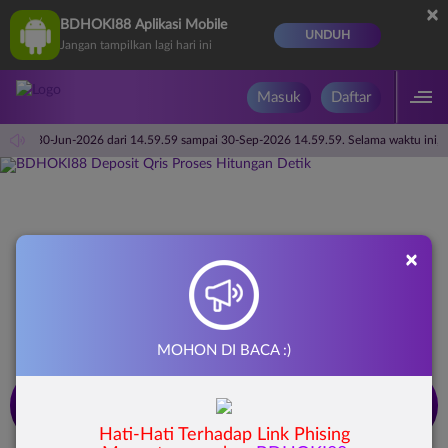
×
BDHOKI88 Aplikasi Mobile
UNDUH
Jangan tampilkan lagi hari ini
Masuk
Daftar
ts pada 30-Jun-2026 dari 14.59.59 sampai 30-Sep-2026 14.59.59. Selama waktu ini, 
×
JACKPOT
PLAY
MOHON DI BACA :)
IDR
12,686,502,257
Hati-Hati Terhadap Link Phising