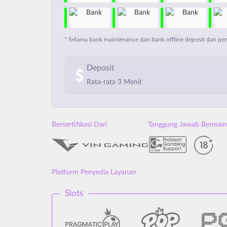
* Selama bank maintenance dan bank offline deposit dan pen
Deposit
Rata-rata 3 Menit
Bersertifikasi Dari
Tanggung Jawab Bermain
Platform Penyedia Layanan
Slots