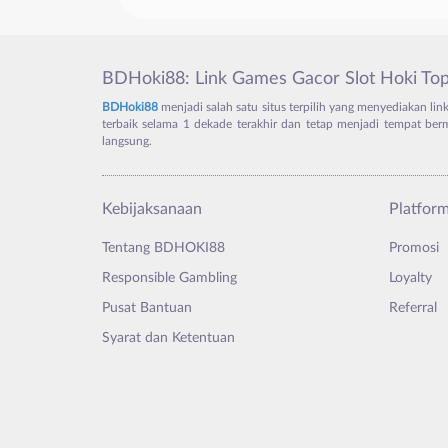
BDHoki88: Link Games Gacor Slot Hoki Top
BDHoki88
menjadi salah satu situs terpilih yang menyediakan lin
terbaik selama 1 dekade terakhir dan tetap menjadi tempat ber
langsung.
Kebijaksanaan
Platfor
Tentang BDHOKI88
Promosi
Responsible Gambling
Loyalty
Pusat Bantuan
Referral
Syarat dan Ketentuan