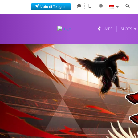
Main di Telegram
HOT GAMES
SLOTS