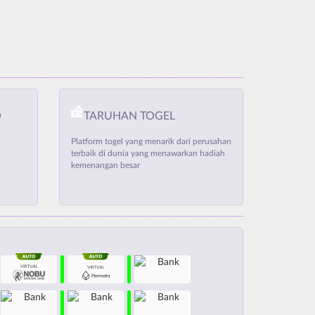
O
TARUHAN TOGEL
Platform togel yang menarik dari perusahan
terbaik di dunia yang menawarkan hadiah
kemenangan besar