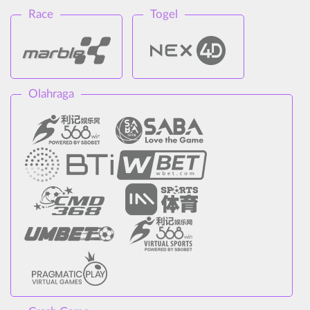
Race
Togel
Olahraga