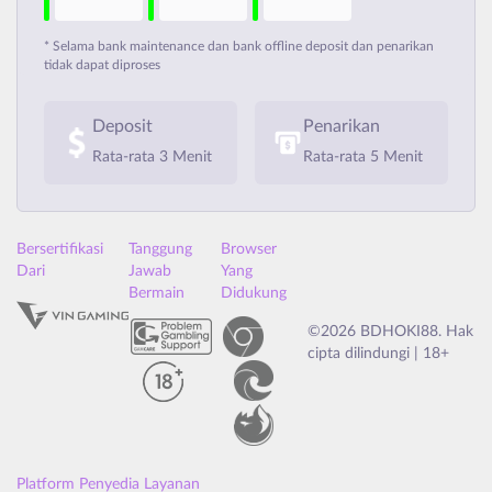
* Selama bank maintenance dan bank offline deposit dan penarikan
tidak dapat diproses
Deposit
Penarikan
Rata-rata 3 Menit
Rata-rata 5 Menit
Bersertifikasi
Tanggung
Browser
Dari
Jawab
Yang
Bermain
Didukung
©2026 BDHOKI88. Hak
cipta dilindungi | 18+
Platform Penyedia Layanan