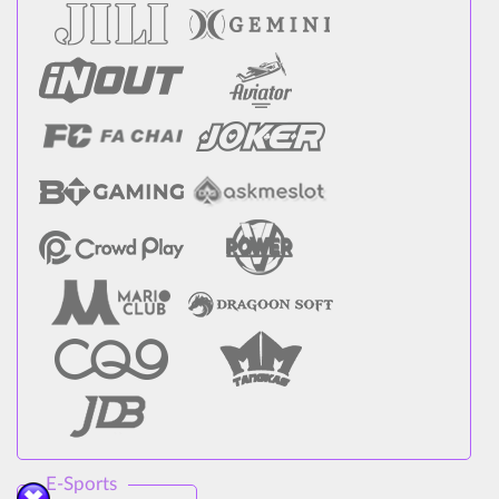
E-Sports