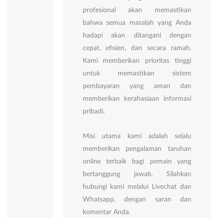
profesional akan memastikan
bahwa semua masalah yang Anda
hadapi akan ditangani dengan
cepat, efisien, dan secara ramah.
Kami memberikan prioritas tinggi
untuk memastikan sistem
pembayaran yang aman dan
memberikan kerahasiaan informasi
pribadi.
Misi utama kami adalah selalu
memberikan pengalaman taruhan
online terbaik bagi pemain yang
bertanggung jawab. Silahkan
hubungi kami melalui Livechat dan
Whatsapp, dengan saran dan
komentar Anda.