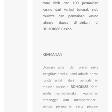
total lebih dari 100 permainan
kasino dari variasi bakarat, slot,
roulette dan permainan kasino
lainnya dapat dimainkan di
BDHOKI88
Casino.
KEAMANAN
Domain aman dan privat serta
integritas produk kami adalah poros
fundamental dari pengalaman
taruhan online di
BDHOKI88
. Kami
selalu mengutamakan keamanan
tercanggih dan memperbaharui
semua permainan serta proses-