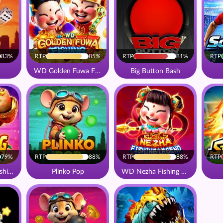
83%
RTP
85%
RTP
81%
RTP
WD Golden Fuwa Fishing
Big Button Bash
79%
RTP
88%
RTP
88%
RTP
WD King Kong Fishing
Plinko Pop
WD Nezha Fishing Legend