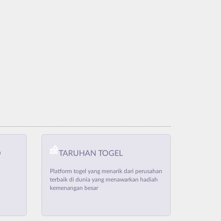
O
TARUHAN TOGEL
Platform togel yang menarik dari perusahan
terbaik di dunia yang menawarkan hadiah
kemenangan besar