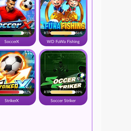
91%
RTP
86%
SoccerX
WD FuWa Fishing
82%
RTP
89%
StrikerX
Soccer Striker