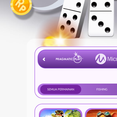
SEMUA PERMAINAN
FISHING