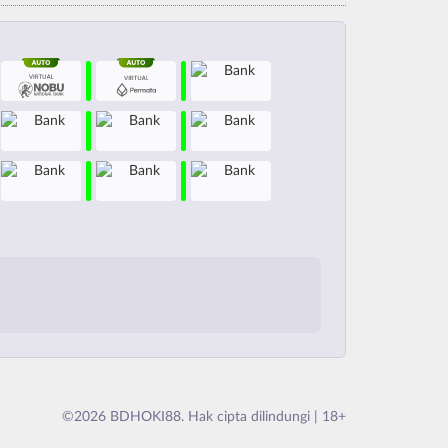
©2026 BDHOKI88. Hak cipta dilindungi | 18+