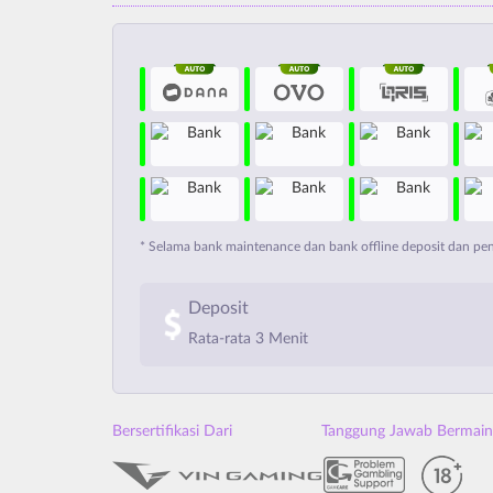
* Selama bank maintenance dan bank offline deposit dan pen
Deposit
Rata-rata 3 Menit
Bersertifikasi Dari
Tanggung Jawab Bermain