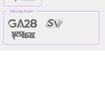
Sabung Ayam