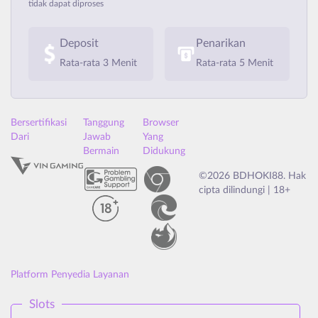
tidak dapat diproses
Deposit
Penarikan
Rata-rata 3 Menit
Rata-rata 5 Menit
Bersertifikasi
Tanggung
Browser
Dari
Jawab
Yang
Bermain
Didukung
©2026 BDHOKI88. Hak
cipta dilindungi | 18+
Platform Penyedia Layanan
Slots