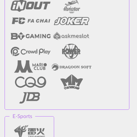
E-Sports