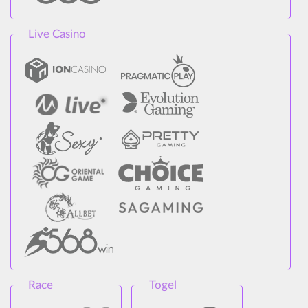
Live Casino
Race
Togel