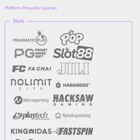
Platform Penyedia Layanan
Slots