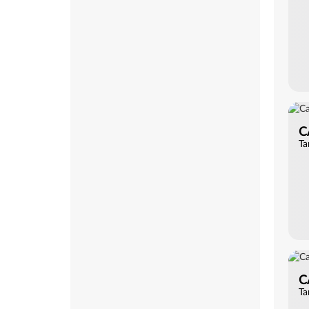
C
Ta
C
Ta