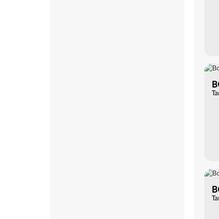
B
Ta
B
Ta