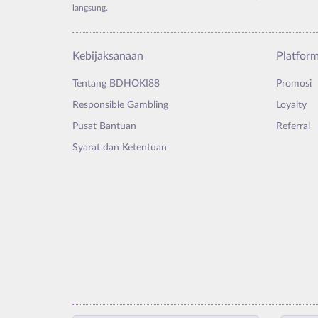
langsung.
Kebijaksanaan
Platfor
Tentang BDHOKI88
Promosi
Responsible Gambling
Loyalty
Pusat Bantuan
Referral
Syarat dan Ketentuan