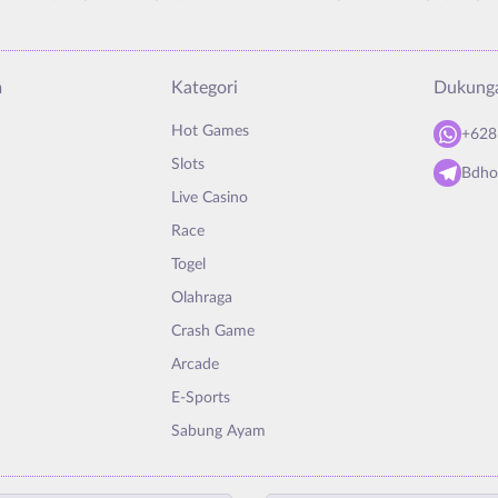
m
Kategori
Dukung
Hot Games
+628
Slots
Bdho
Live Casino
Race
Togel
Olahraga
Crash Game
Arcade
E-Sports
Sabung Ayam