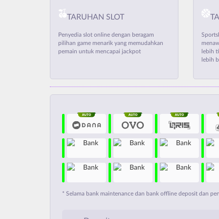
TARUHAN SLOT
T
Penyedia slot online dengan beragam
Sports
pilihan game menarik yang memudahkan
menawa
pemain untuk mencapai jackpot
lebih 
lebih 
* Selama bank maintenance dan bank offline deposit dan pen