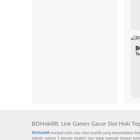
B
Ta
BDHoki88: Link Games Gacor Slot Hoki Top
BDHoki88
menjadi salah satu situs terpilih yang menyediakan lin
terbaik selama 1 dekade terakhir dan tetap menjadi tempat ber