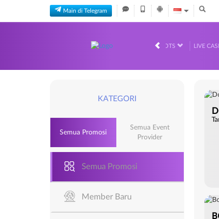
Main di Telegram
HOT GAMES
SLOTS
LIVE CA
KATEGORI
D
Ta
Semua Event
Semua Promosi
Provider
Semua Promosi
Member Baru
B