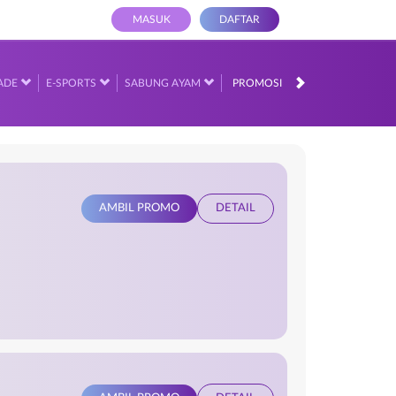
MASUK
DAFTAR
PROMOSI
ADE
E-SPORTS
SABUNG AYAM
AMBIL PROMO
DETAIL